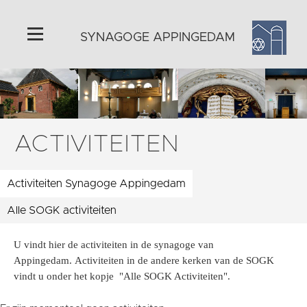
SYNAGOGE APPINGEDAM
Home
Algemeen
Metaheerhuisje
ACTIVITEITEN
Joodse feestdagen
Historie
Activiteiten Synagoge Appingedam
Omgeving
Alle SOGK activiteiten
Activiteiten
Foto's
U vindt hier de activiteiten in de synagoge van
Appingedam. Activiteiten in de andere kerken van de SOGK
Steun ons
vindt u onder het kopje "Alle SOGK Activiteiten".
Contact