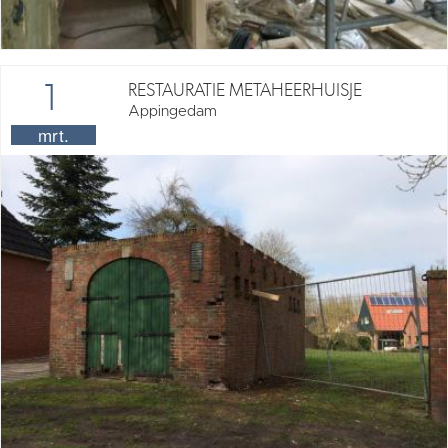
1
RESTAURATIE METAHEERHUISJE
Appingedam
mrt.