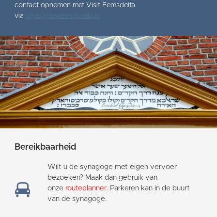
contact opnemen met Visit Eemsdelta
via
uitjes@visiteemsdelta.nl
Bereikbaarheid
Wilt u de synagoge met eigen vervoer
bezoeken? Maak dan gebruik van
onze
routeplanner
. Parkeren kan in de buurt
van de synagoge.