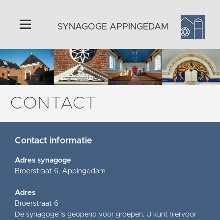
SYNAGOGE APPINGEDAM
Home
Algemeen
Metaheerhuisje
CONTACT
Joodse feestdagen
Historie
Contact informatie
Omgeving
Activiteiten
Adres synagoge
Broerstraat 6, Appingedam
Foto's
Steun ons
Adres
Broerstraat 6
Contact
De synagoge is geopend voor groepen. U kunt hiervoor