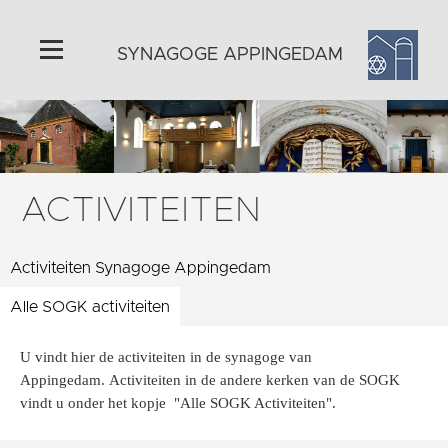
SYNAGOGE APPINGEDAM
Home
Algemeen
Metaheerhuisje
ACTIVITEITEN
Joodse feestdagen
Historie
Activiteiten Synagoge Appingedam
Omgeving
Alle SOGK activiteiten
Activiteiten
Foto's
U vindt hier de activiteiten in de synagoge van
Appingedam. Activiteiten in de andere kerken van de SOGK
Steun ons
vindt u onder het kopje "Alle SOGK Activiteiten".
Contact