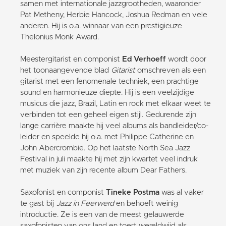
samen met internationale jazzgrootheden, waaronder
Pat Metheny, Herbie Hancock, Joshua Redman en vele
anderen. Hij is o.a. winnaar van een prestigieuze
Thelonius Monk Award.
Meestergitarist en componist
Ed Verhoeff
wordt door
het toonaangevende blad
Gitarist
omschreven als een
gitarist met een fenomenale techniek, een prachtige
sound en harmonieuze diepte. Hij is een veelzijdige
musicus die jazz, Brazil, Latin en rock met elkaar weet te
verbinden tot een geheel eigen stijl. Gedurende zijn
lange carrière maakte hij veel albums als bandleider/co-
leider en speelde hij o.a. met Philippe Catherine en
John Abercrombie. Op het laatste North Sea Jazz
Festival in juli maakte hij met zijn kwartet veel indruk
met muziek van zijn recente album Dear Fathers.
Saxofonist en componist
Tineke Postma
was al vaker
te gast bij
Jazz in Feerwerd
en behoeft weinig
introductie. Ze is een van de meest gelauwerde
saxofonisten van ons land en toert wereldwijd als