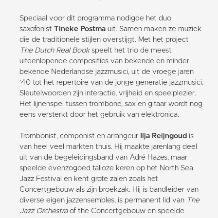
Speciaal voor dit programma nodigde het duo
saxofonist
Tineke Postma
uit. Samen maken ze muziek
die de traditionele stijlen overstijgt. Met het project
The Dutch Real Book
speelt het trio de meest
uiteenlopende composities van bekende en minder
bekende Nederlandse jazzmusici, uit de vroege jaren
’40 tot het repertoire van de jonge generatie jazzmusici.
Sleutelwoorden zijn interactie, vrijheid en speelplezier.
Het lijnenspel tussen trombone, sax en gitaar wordt nog
eens versterkt door het gebruik van elektronica.
Trombonist, componist en arrangeur
Ilja Reijngoud
is
van heel veel markten thuis. Hij maakte jarenlang deel
uit van de begeleidingsband van Adré Hazes, maar
speelde evenzogoed talloze keren op het North Sea
Jazz Festival en kent grote zalen zoals het
Concertgebouw als zijn broekzak. Hij is bandleider van
diverse eigen jazzensembles, is permanent lid van
The
Jazz Orchestra
of the Concertgebouw en speelde